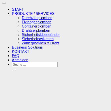
START
PRODUKTE / SERVICES
Durchziehplomben
Fixlängenplomben
Containerplomben
Drahtseilplomben
Sicherheitsklebebänder
Sicherheitsetiketten
Zählerplomben & Draht
Business Solutions
KONTAKT
FAQ
Anmelden
Suchen
nach: