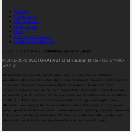
Kontakt
Impressum
Plombenshop
Datenschutz
AGB
Zahlung & Versand
Cookie Einstellungen
VFD24 | VECTURAFAST Distribution | We serve Europe
© 2016-2026
VECTURAFAST Distribution OHG
-
CC BY-NC-
SA 4.0
Alle angebotenen Produkte und Dienstleistungen richten sich ausschließlich an
gewerbliche Interessenten aus Industrie, Handel, Handwerk, Gewerbe und Verbänden in
Deutschland, Österreich, Niederlande, Belgien, Luxemburg, Frankreich, Polen,
Dänemark, Schweden und der Schweiz. Gewerbliche Interessenten sind Unternehmer
im Sinne des §14 BGB, Freiberufler, Vereine, sowie juristische Personen des öffentlichen
Rechts (z. B. Behörden, Körperschaften, Anstalten, Stiftungen und vergleichbare
öffentliche Einrichtungen). Alle Preise verstehen sich als Nettopreise zzgl. der jeweils
gültigen gesetzlichen Mehrwertsteuer und Versandkosten. Alle Angebote sind freibleibend.
Änderungen und Irrtümer vorbehalten. Wir fotografieren alle Produktfotos selbst und
überarbeiten sie digital. Geringfügige Abweichung der Farben sind möglich.