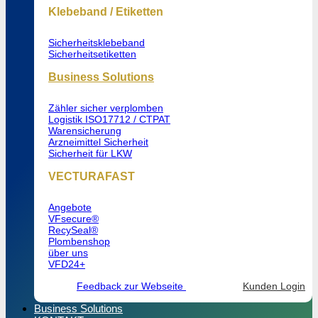
Klebeband / Etiketten
Sicherheitsklebeband
Sicherheitsetiketten
Business Solutions
Zähler sicher verplomben
Logistik ISO17712 / CTPAT
Warensicherung
Arzneimittel Sicherheit
Sicherheit für LKW
VECTURAFAST
Angebote
VFsecure®
RecySeal®
Plombenshop
über uns
VFD24+
Feedback zur Webseite
Kunden Login
Business Solutions