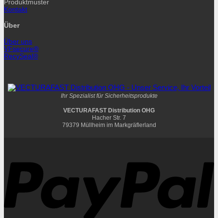
Produktmuster
Kontakt
Über
Über uns
VFsecure®
RecySeal®
Ihr Spezialist für Sicherheitsprodukte
VECTURAFAST Distribution OHG
Hacher Str. 7
79379 Müllheim im Markgräflerland
P