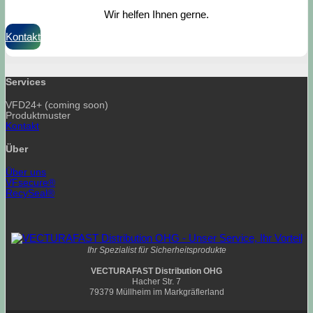
Wir helfen Ihnen gerne.
Kontakt
Services
VFD24+ (coming soon)
Produktmuster
Kontakt
Über
Über uns
VFsecure®
RecySeal®
Ihr Spezialist für Sicherheitsprodukte
VECTURAFAST Distribution OHG
Hacher Str. 7
79379 Müllheim im Markgräflerland