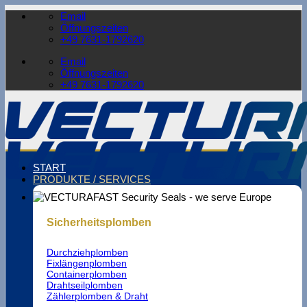
Zum
Email
Inhalt
Öffnungszeiten
springen
+49 7631-1792620
Email
Öffnungszeiten
+49 7631-1792620
START
PRODUKTE / SERVICES
Sicherheitsplomben
Durchziehplomben
Fixlängenplomben
Containerplomben
Drahtseilplomben
Zählerplomben & Draht