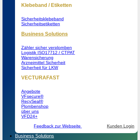
Klebeband / Etiketten
Sicherheitsklebeband
Sicherheitsetiketten
Business Solutions
Zähler sicher verplomben
Logistik ISO17712 / CTPAT
Warensicherung
Arzneimittel Sicherheit
Sicherheit für LKW
VECTURAFAST
Angebote
VFsecure®
RecySeal®
Plombenshop
über uns
VFD24+
Feedback zur Webseite
Kunden Login
Business Solutions