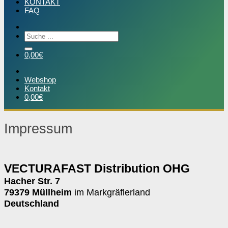
KONTAKT
FAQ
Suchen
nach:
0,00
€
Webshop
Kontakt
0,00
€
Impressum
VECTURAFAST Distribution OHG
Hacher Str. 7
79379 Müllheim
im Markgräflerland
Deutschland