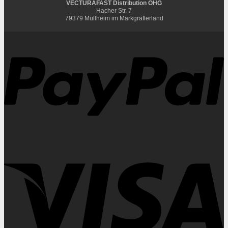
VECTURAFAST Distribution OHG
Hacher Str. 7
79379 Müllheim im Markgräflerland
P
V