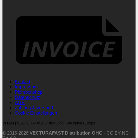
I
Kontakt
Impressum
Plombenshop
Datenschutz
AGB
Zahlung & Versand
Cookie Einstellungen
VFD24 | VECTURAFAST Distribution | We serve Europe
© 2016-2026
VECTURAFAST Distribution OHG
-
CC BY-NC-