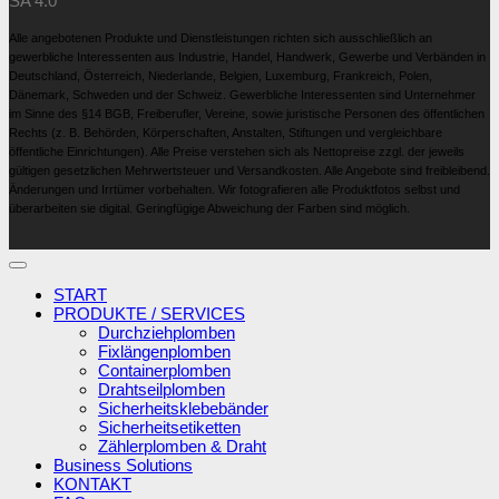
SA 4.0
Alle angebotenen Produkte und Dienstleistungen richten sich ausschließlich an
gewerbliche Interessenten aus Industrie, Handel, Handwerk, Gewerbe und Verbänden in
Deutschland, Österreich, Niederlande, Belgien, Luxemburg, Frankreich, Polen,
Dänemark, Schweden und der Schweiz. Gewerbliche Interessenten sind Unternehmer
im Sinne des §14 BGB, Freiberufler, Vereine, sowie juristische Personen des öffentlichen
Rechts (z. B. Behörden, Körperschaften, Anstalten, Stiftungen und vergleichbare
öffentliche Einrichtungen). Alle Preise verstehen sich als Nettopreise zzgl. der jeweils
gültigen gesetzlichen Mehrwertsteuer und Versandkosten. Alle Angebote sind freibleibend.
Änderungen und Irrtümer vorbehalten. Wir fotografieren alle Produktfotos selbst und
überarbeiten sie digital. Geringfügige Abweichung der Farben sind möglich.
START
PRODUKTE / SERVICES
Durchziehplomben
Fixlängenplomben
Containerplomben
Drahtseilplomben
Sicherheitsklebebänder
Sicherheitsetiketten
Zählerplomben & Draht
Business Solutions
KONTAKT